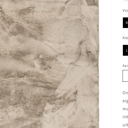
Vo
Ki
1
Aan
On
ei
ma
in
ui