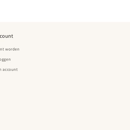
count
ant worden
loggen
n account