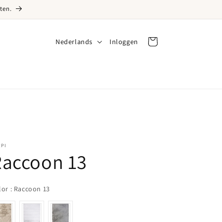
ten.
Taal
Nederlands
Inloggen
Inloggen
Winkelwagen
RPI
Raccoon 13
Color
lor
:
Raccoon 13