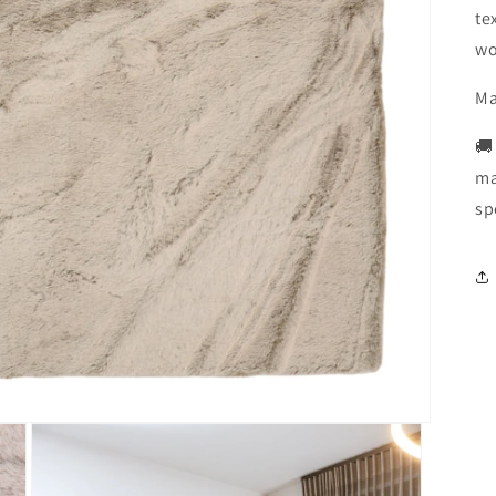
te
wo
Ma
🚚
ma
sp