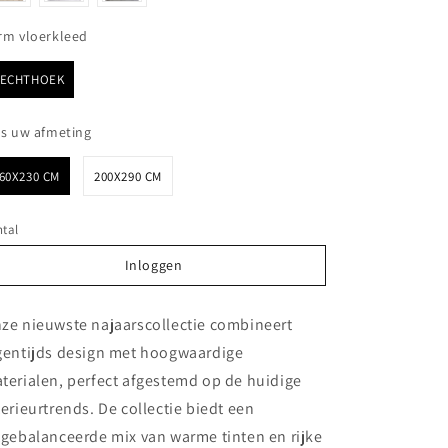
Vorm vloerkleed
rm vloerkleed
RECHTHOEK
Kies uw afmeting
es uw afmeting
60X230 CM
200X290 CM
tal
Inloggen
Inloggen
ze nieuwste najaarscollectie combineert
gentijds design met hoogwaardige
terialen, perfect afgestemd op de huidige
terieurtrends. De collectie biedt een
tgebalanceerde mix van warme tinten en rijke