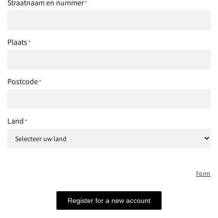
Straatnaam en nummer
*
Plaats
*
Postcode
*
Land
*
Powered by Globo
Form
Register for a new account