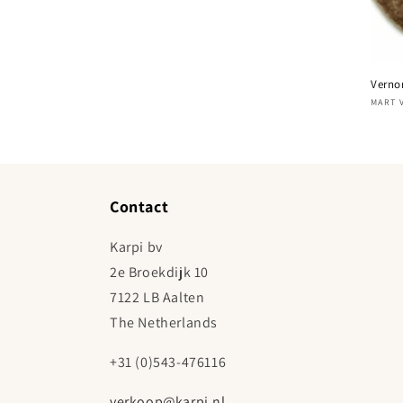
Verno
Four
MART 
Contact
Karpi bv
2e Broekdijk 10
7122 LB Aalten
The Netherlands
+31 (0)543-476116
verkoop@karpi.nl