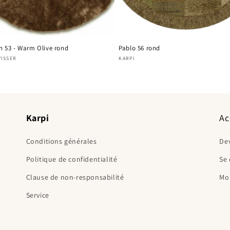
n 53 - Warm Olive rond
Pablo 56 rond
nisseur :
VISSER
Fournisseur :
KARPI
Karpi
Ac
Conditions générales
Dev
Politique de confidentialité
Se
Clause de non-responsabilité
Mo
Service