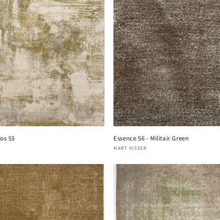
os 53
Essence 56 - Militair Green
nisseur :
Fournisseur :
MART VISSER