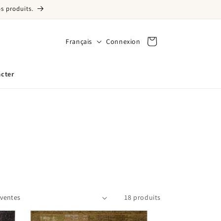
s produits.
Langue
Français
Connexion
Connexion
Panier
cter
18 produits