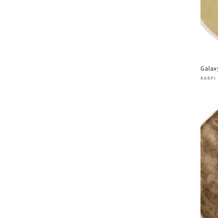
Galax
Four
KARPI