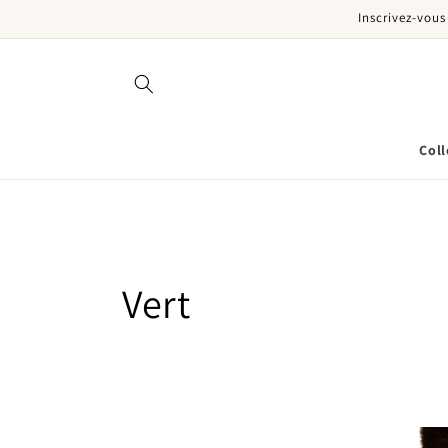
Inscrivez-vous
er et passer au contenu
Coll
Collection:
Vert