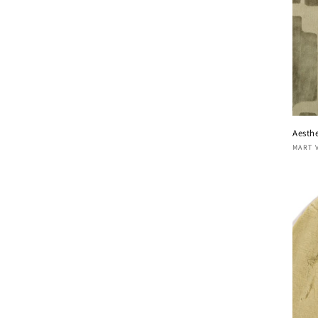
Aesthe
Four
MART 