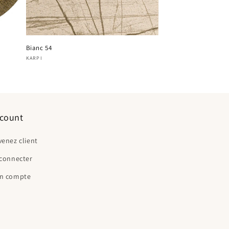
Bianc 54
Fournisseur :
KARPI
count
enez client
 connecter
n compte