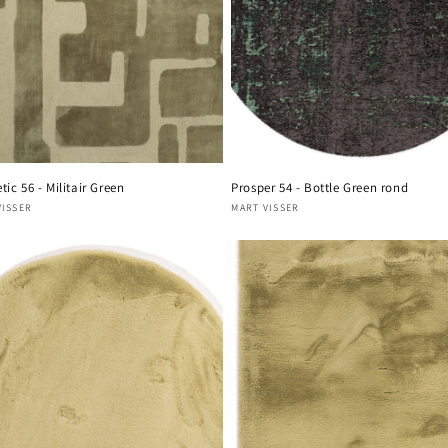
tic 56 - Militair Green
Prosper 54 - Bottle Green rond
nisseur :
VISSER
Fournisseur :
MART VISSER