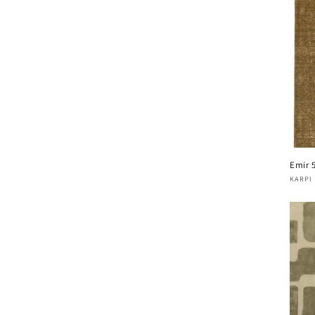
Emir 
Four
KARPI