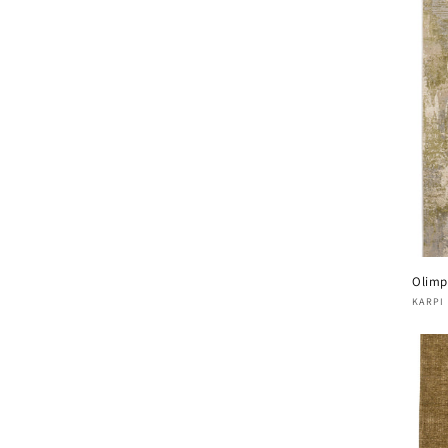
Olimp
Four
KARPI