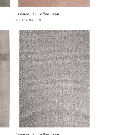
Essence 17 - Coffee Bean
Fournisseur :
RIVIERA MAISON
Essence 17 - Coffee Bean