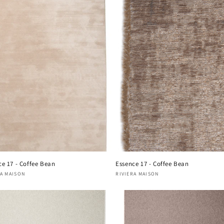
ce 17 - Coffee Bean
Essence 17 - Coffee Bean
nisseur :
RA MAISON
Fournisseur :
RIVIERA MAISON