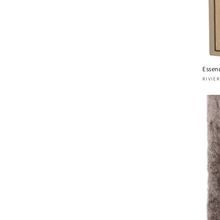
Essen
Four
RIVIE