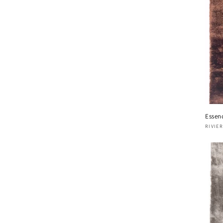
Essen
Four
RIVIE