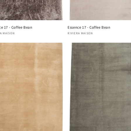
ce 17 - Coffee Bean
Essence 17 - Coffee Bean
nisseur :
RA MAISON
Fournisseur :
RIVIERA MAISON