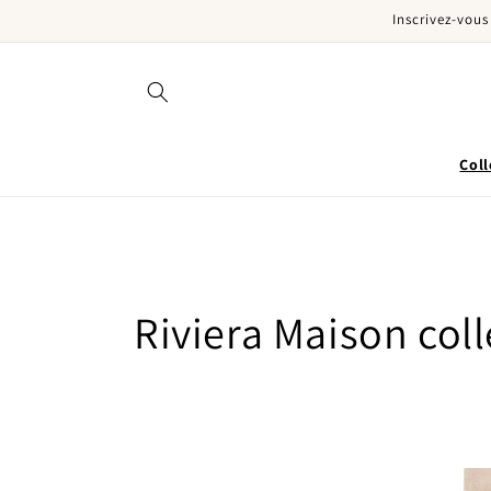
Inscrivez-vous
er et passer au contenu
Coll
Collection:
Riviera Maison coll