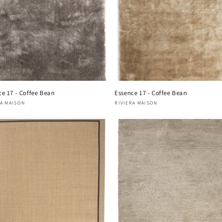
ce 17 - Coffee Bean
Essence 17 - Coffee Bean
nisseur :
RA MAISON
Fournisseur :
RIVIERA MAISON