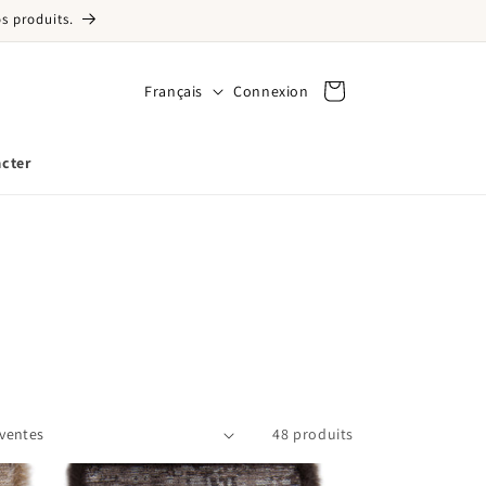
s produits.
Langue
Français
Connexion
Connexion
Panier
cter
48 produits