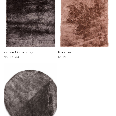
Vernon 15 - Fall Grey
Marich 42
MART VISSER
KARPI
Verkoper:
Verkoper: