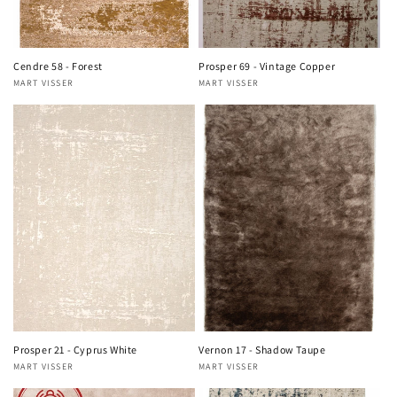
Cendre 58 - Forest
Prosper 69 - Vintage Copper
MART VISSER
MART VISSER
Verkoper:
Verkoper:
Prosper 21 - Cyprus White
Vernon 17 - Shadow Taupe
MART VISSER
MART VISSER
Verkoper:
Verkoper: