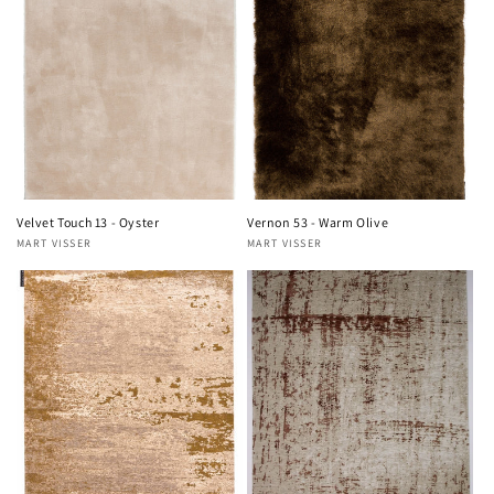
Velvet Touch 13 - Oyster
Vernon 53 - Warm Olive
MART VISSER
MART VISSER
Verkoper:
Verkoper: