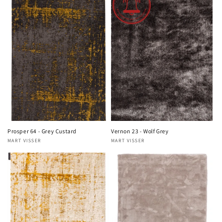
Prosper 64 - Grey Custard
Vernon 23 - Wolf Grey
MART VISSER
MART VISSER
Verkoper:
Verkoper: