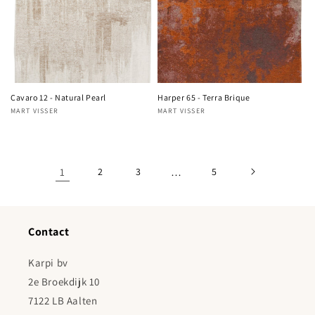
Cavaro 12 - Natural Pearl
Harper 65 - Terra Brique
MART VISSER
MART VISSER
Verkoper:
Verkoper:
1
2
3
…
5
Contact
Karpi bv
2e Broekdijk 10
7122 LB Aalten