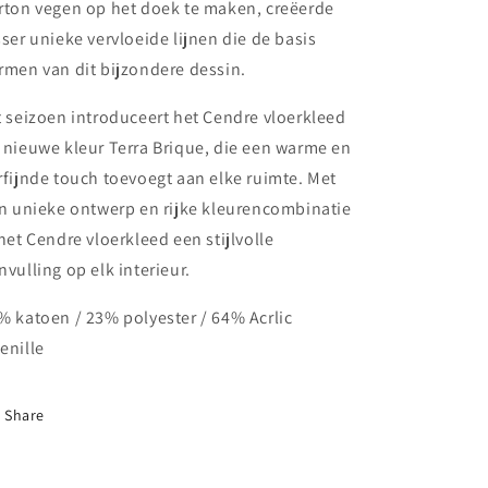
rton vegen op het doek te maken, creëerde
sser unieke vervloeide lijnen die de basis
rmen van dit bijzondere dessin.
t seizoen introduceert het Cendre vloerkleed
 nieuwe kleur Terra Brique, die een warme en
rfijnde touch toevoegt aan elke ruimte. Met
jn unieke ontwerp en rijke kleurencombinatie
 het Cendre vloerkleed een stijlvolle
nvulling op elk interieur.
% katoen / 23% polyester / 64% Acrlic
enille
Share