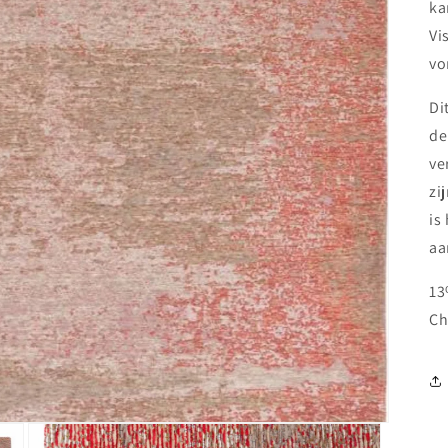
ka
Vi
vo
Di
de
ve
zi
is
aa
13
Ch