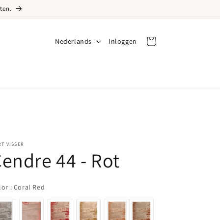
ten.
Taal
Nederlands
Inloggen
Inloggen
Winkelwagen
T VISSER
endre 44 - Rot
Color
lor
:
Coral Red