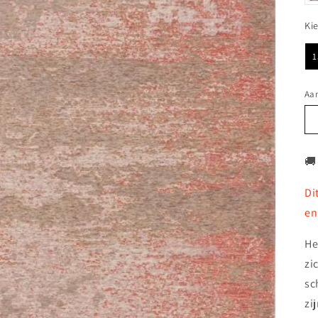
Ki
1
Aan
🚚
Di
en
He
zi
sc
zi