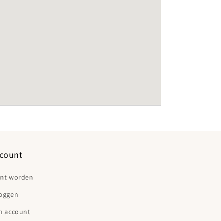
count
ant worden
loggen
n account