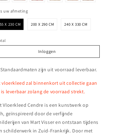
Kies uw afmeting
es uw afmeting
55 X 230 CM
200 X 290 CM
240 X 330 CM
tal
Inloggen
Inloggen
 Standaardmaten zijn uit voorraad leverbaar.
t vloerkleed zal binnenkort uit collectie gaan
 is leverbaar zolang de voorraad strekt.
t Vloerkleed Cendre is een kunstwerk op
ch, geïnspireerd door de verfijnde
hilderijen van Mart Visser en ontstaan tijdens
jn schilderwerk in Zuid-Frankrijk. Door met