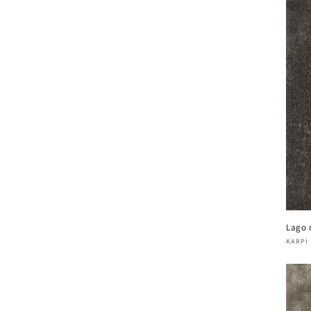
Lago 
Verk
KARPI