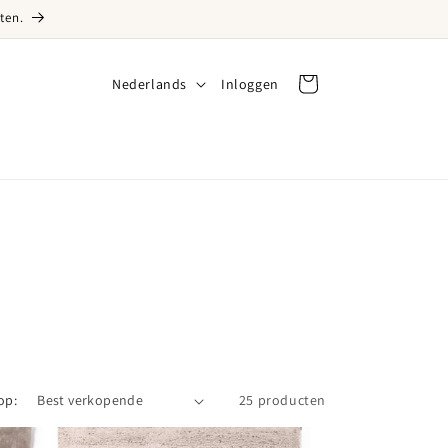
ten.
Taal
Nederlands
Inloggen
Inloggen
Winkelwagen
op:
25 producten