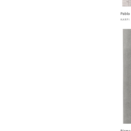
Pablo
Verk
KARPI
Birma