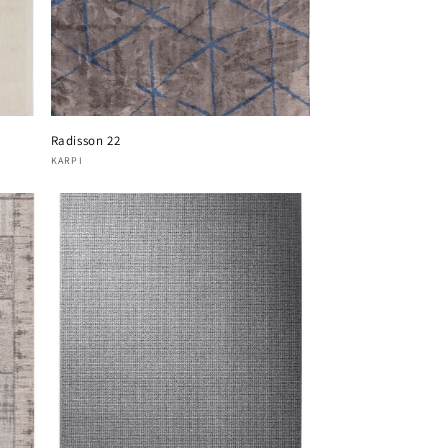
Radisson 22
Verkoper:
KARPI