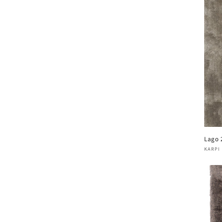
Lago 
Verk
KARPI