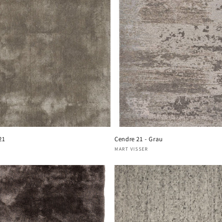
21
Cendre 21 - Grau
oper:
Verkoper:
MART VISSER