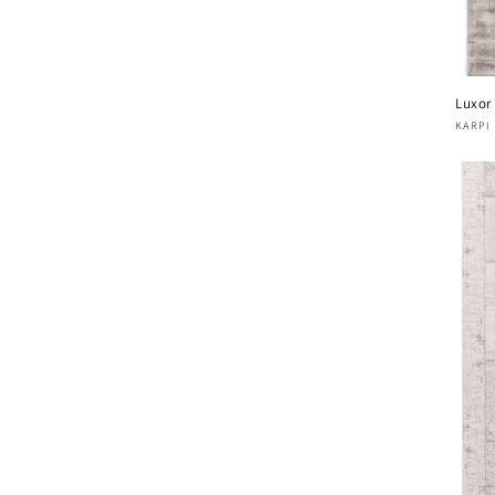
Luxor
Verk
KARPI