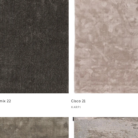
mix 22
Cisco 21
oper:
Verkoper:
KARPI