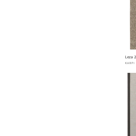
Leza 
Verk
KARPI