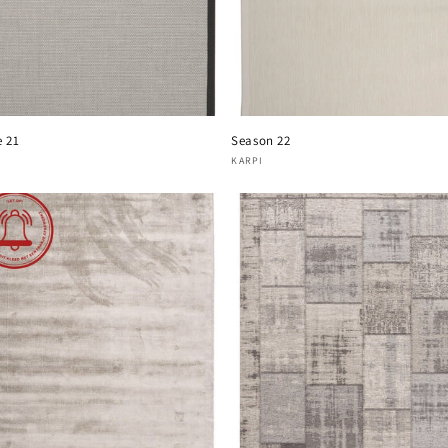
e 21
Season 22
oper:
Verkoper:
KARPI