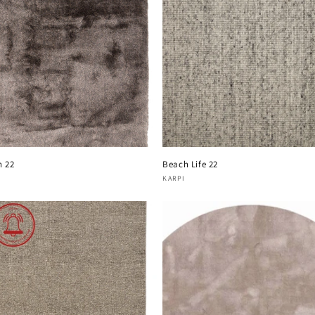
h 22
Beach Life 22
oper:
Verkoper:
KARPI