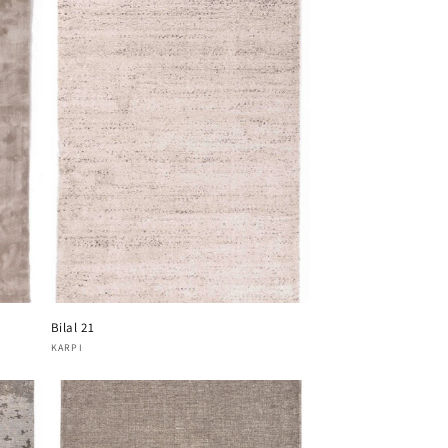
Bilal 21
Verkoper:
KARPI