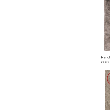
Maric
Verk
KARPI