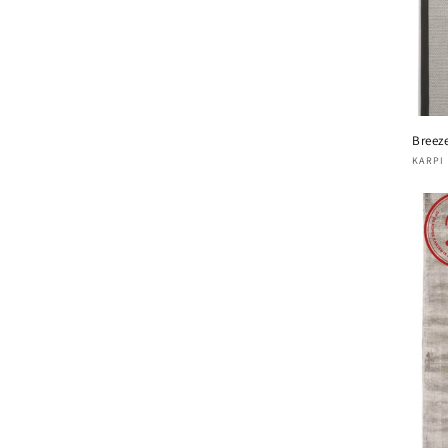
Breez
Verk
KARPI