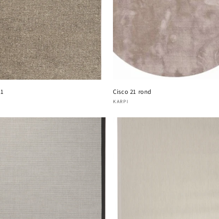
21
Cisco 21 rond
oper:
Verkoper:
KARPI