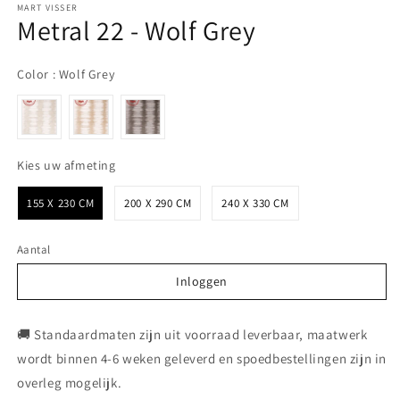
MART VISSER
Metral 22 - Wolf Grey
Color
Color
:
Wolf Grey
Kies uw afmeting
Kies uw afmeting
155 X 230 CM
200 X 290 CM
240 X 330 CM
Aantal
Inloggen
Inloggen
🚚 Standaardmaten zijn uit voorraad leverbaar, maatwerk
wordt binnen 4-6 weken geleverd en spoedbestellingen zijn in
overleg mogelijk.