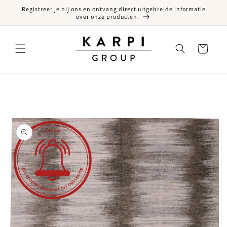
Registreer je bij ons en ontvang direct uitgebreide informatie
een naar de content
over onze producten.
Winkelwagen
ct naar productinformatie