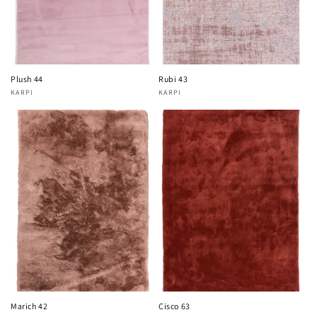
Plush 44
Rubi 43
KARPI
KARPI
Fournisseur :
Fournisseur :
Marich 42
Cisco 63