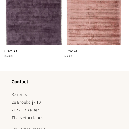
Cisco 43
Luxor 44
KARPI
KARPI
Fournisseur :
Fournisseur :
Contact
Karpi bv
2e Broekdijk 10
7122 LB Aalten
The Netherlands