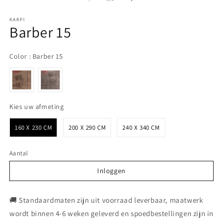
KARPI
Barber 15
Color
Color
:
Barber 15
Kies uw afmeting
Kies uw afmeting
160 X 230 CM
200 X 290 CM
240 X 340 CM
Aantal
Inloggen
Inloggen
🚚 Standaardmaten zijn uit voorraad leverbaar, maatwerk
wordt binnen 4-6 weken geleverd en spoedbestellingen zijn in