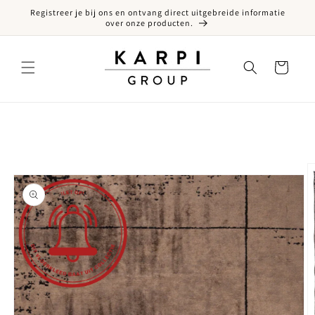
Registreer je bij ons en ontvang direct uitgebreide informatie
een naar de content
over onze producten.
Winkelwagen
ct naar productinformatie