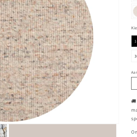
Ki
1
3
Aan
🚚
ma
sp
On