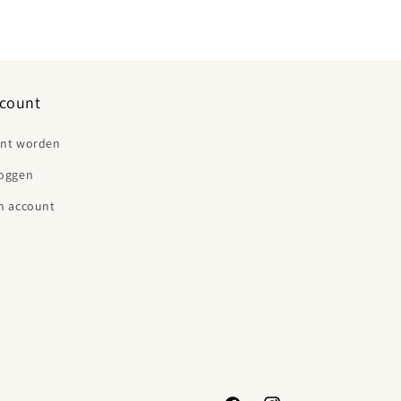
count
ant worden
loggen
n account