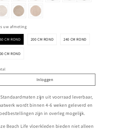
Kies uw afmeting
es uw afmeting
60 CM ROND
200 CM ROND
240 CM ROND
00 CM ROND
tal
Inloggen
Inloggen
 Standaardmaten zijn uit voorraad leverbaar,
atwerk wordt binnen 4-6 weken geleverd en
oedbestellingen zijn in overleg mogelijk.
ze Beach Life vloerkleden bieden niet alleen