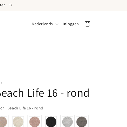
ten.
Taal
Nederlands
Inloggen
Inloggen
Winkelwagen
RPI
each Life 16 - rond
color
lor
:
Beach Life 16 - rond