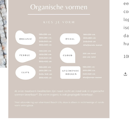
ee
co
lo
is
da
hu
10
Media 3 openen in modaal