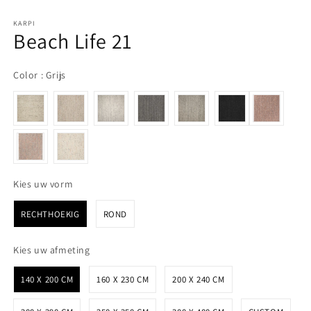
KARPI
Beach Life 21
Color
Color
:
Grijs
Kies uw vorm
Kies uw vorm
RECHTHOEKIG
ROND
Kies uw afmeting
Kies uw afmeting
140 X 200 CM
160 X 230 CM
200 X 240 CM