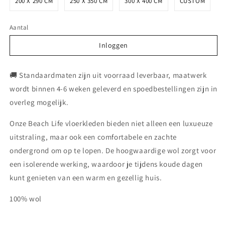
200 X 290 CM
250 X 350 CM
300 X 400 CM
CUSTOM
Aantal
Inloggen
Inloggen
🚚 Standaardmaten zijn uit voorraad leverbaar, maatwerk
wordt binnen 4-6 weken geleverd en spoedbestellingen zijn in
overleg mogelijk.
Onze Beach Life vloerkleden bieden niet alleen een luxueuze
uitstraling, maar ook een comfortabele en zachte
ondergrond om op te lopen. De hoogwaardige wol zorgt voor
een isolerende werking, waardoor je tijdens koude dagen
kunt genieten van een warm en gezellig huis.
100% wol