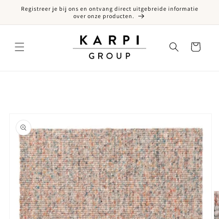
Registreer je bij ons en ontvang direct uitgebreide informatie
een naar de content
over onze producten.
Winkelwagen
ct naar productinformatie