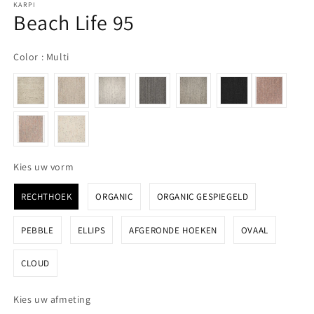
KARPI
Beach Life 95
Color
Color
:
Multi
Kies uw vorm
Kies uw vorm
RECHTHOEK
ORGANIC
ORGANIC GESPIEGELD
PEBBLE
ELLIPS
AFGERONDE HOEKEN
OVAAL
CLOUD
Kies uw afmeting
Kies uw afmeting