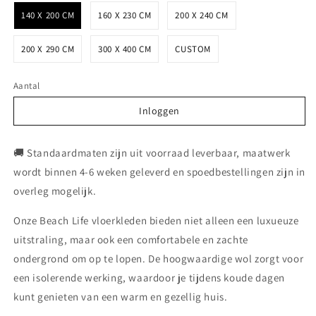
140 X 200 CM
160 X 230 CM
200 X 240 CM
200 X 290 CM
300 X 400 CM
CUSTOM
Aantal
Inloggen
Inloggen
🚚 Standaardmaten zijn uit voorraad leverbaar, maatwerk
wordt binnen 4-6 weken geleverd en spoedbestellingen zijn in
overleg mogelijk.
Onze Beach Life vloerkleden bieden niet alleen een luxueuze
uitstraling, maar ook een comfortabele en zachte
ondergrond om op te lopen. De hoogwaardige wol zorgt voor
een isolerende werking, waardoor je tijdens koude dagen
kunt genieten van een warm en gezellig huis.