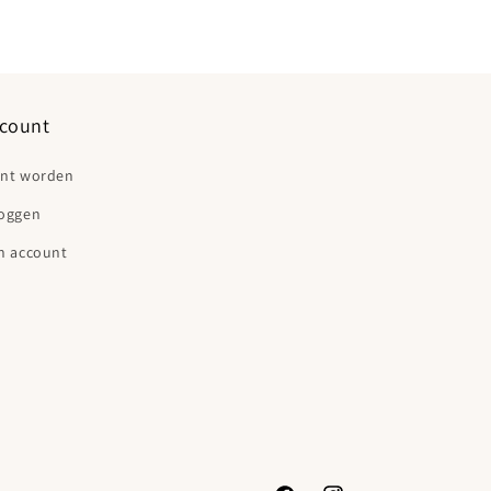
count
ant worden
loggen
n account