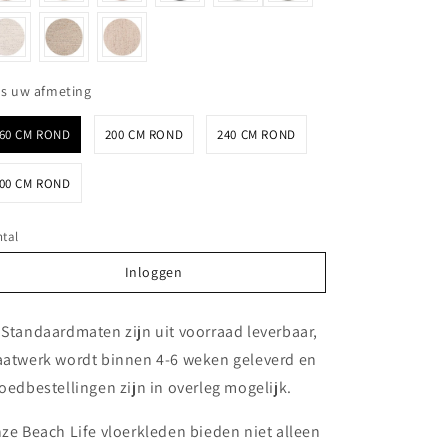
Kies uw afmeting
es uw afmeting
60 CM ROND
200 CM ROND
240 CM ROND
00 CM ROND
tal
Inloggen
Inloggen
 Standaardmaten zijn uit voorraad leverbaar,
atwerk wordt binnen 4-6 weken geleverd en
oedbestellingen zijn in overleg mogelijk.
ze Beach Life vloerkleden bieden niet alleen