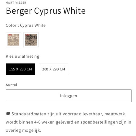
MART VISSER
Berger Cyprus White
Color
Color
:
Cyprus White
Kies uw afmeting
Kies uw afmeting
155 X 230 CM
200 X 290 CM
Aantal
Inloggen
Inloggen
🚚 Standaardmaten zijn uit voorraad leverbaar, maatwerk
wordt binnen 4-6 weken geleverd en spoedbestellingen zijn in
overleg mogelijk.