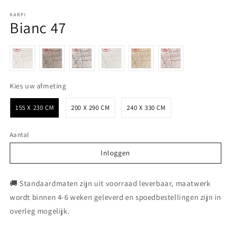
KARPI
Bianc 47
Kies uw afmeting
Kies uw afmeting
155 X 230 CM
200 X 290 CM
240 X 330 CM
Aantal
Inloggen
Inloggen
🚚 Standaardmaten zijn uit voorraad leverbaar, maatwerk
wordt binnen 4-6 weken geleverd en spoedbestellingen zijn in
overleg mogelijk.