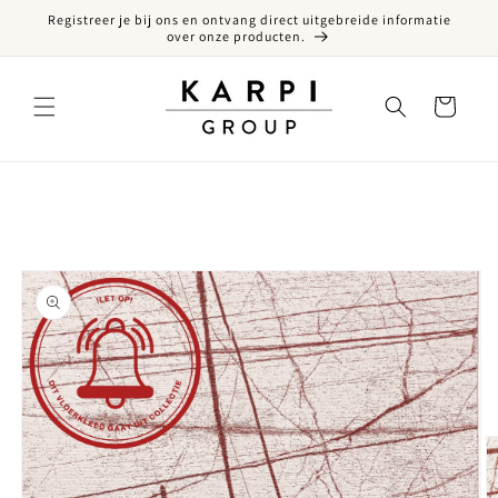
Registreer je bij ons en ontvang direct uitgebreide informatie
een naar de content
over onze producten.
Winkelwagen
ct naar productinformatie