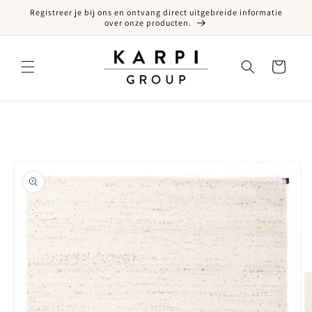
Registreer je bij ons en ontvang direct uitgebreide informatie
een naar de content
over onze producten.
Winkelwagen
ct naar productinformatie