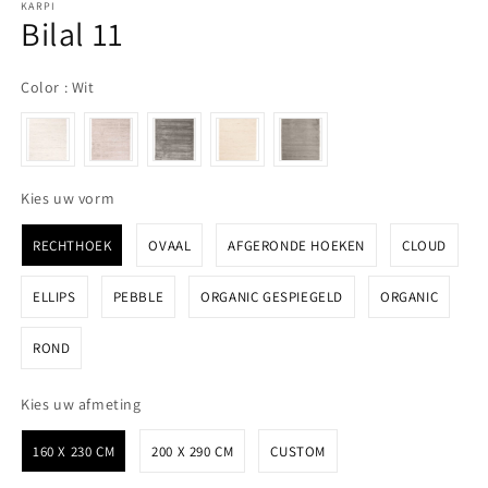
KARPI
Bilal 11
Color
Color
:
Wit
Kies uw vorm
Kies uw vorm
RECHTHOEK
OVAAL
AFGERONDE HOEKEN
CLOUD
ELLIPS
PEBBLE
ORGANIC GESPIEGELD
ORGANIC
ROND
Kies uw afmeting
Kies uw afmeting
160 X 230 CM
200 X 290 CM
CUSTOM