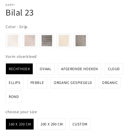
KARPI
Bilal 23
Color
Color
:
Grijs
Vorm vloerkleed
Vorm vloerkleed
RECHTHOEK
OVAAL
AFGERONDE HOEKEN
CLOUD
ELLIPS
PEBBLE
ORGANIC GESPIEGELD
ORGANIC
ROND
choose your size
choose your size
160 X 230 CM
200 X 290 CM
CUSTOM