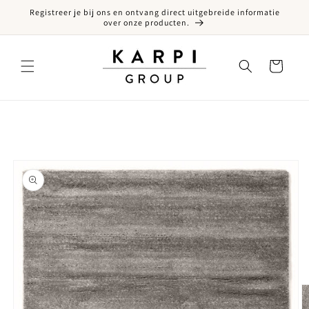
Registreer je bij ons en ontvang direct uitgebreide informatie
een naar de content
over onze producten.
Winkelwagen
ct naar productinformatie