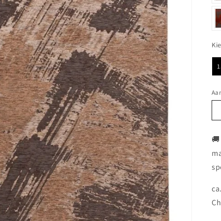
Ki
1
Aan
🚚
ma
sp
ca
Ch