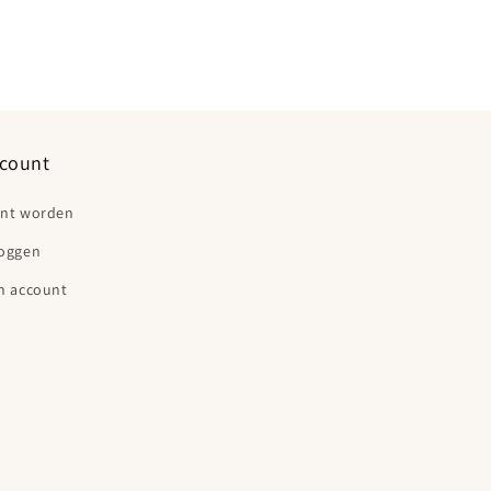
count
ant worden
loggen
n account