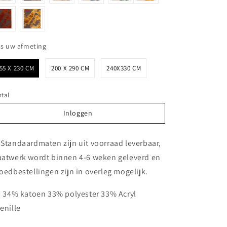
Kies uw afmeting
es uw afmeting
55 X 230 CM
200 X 290 CM
240X330 CM
tal
Inloggen
Inloggen
 Standaardmaten zijn uit voorraad leverbaar,
atwerk wordt binnen 4-6 weken geleverd en
oedbestellingen zijn in overleg mogelijk.
. 34% katoen 33% polyester 33% Acryl
enille