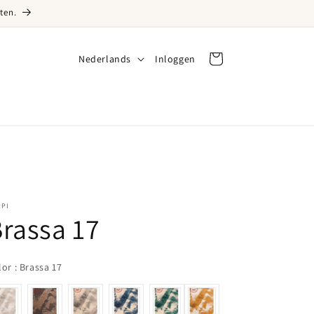
ten.
Taal
Nederlands
Inloggen
Inloggen
Winkelwagen
RPI
rassa 17
Color
lor
:
Brassa 17