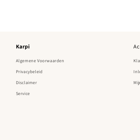
Media 3 openen in modaal
Karpi
Ac
Algemene Voorwaarden
Kl
Privacybeleid
In
Disclaimer
Mij
Service