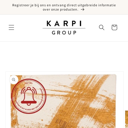
Registreer je bij ons en ontvang direct uitgebreide informatie
een naar de content
over onze producten.
Winkelwagen
ct naar productinformatie