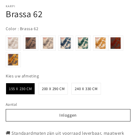
KARPI
Brassa 62
Color
Color
:
Brassa 62
Kies uw afmeting
Kies uw afmeting
155 X 230 CM
200 X 290 CM
240 X 330 CM
Aantal
Inloggen
Inloggen
🚚 Standaardmaten zijn uit voorraad leverbaar, maatwerk