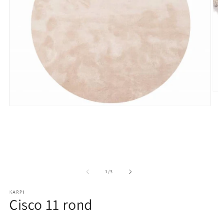
M
Media 1 openen in modaal
1
/
van
3
KARPI
Cisco 11 rond