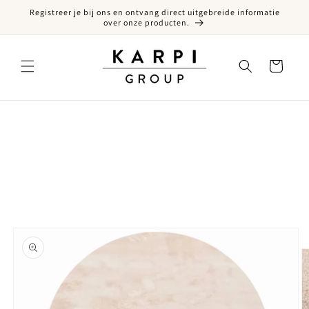
Registreer je bij ons en ontvang direct uitgebreide informatie
een naar de content
over onze producten.
Winkelwagen
ct naar productinformatie