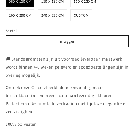
080 X 150 CM
130 X 190 CM
160 X 230 CM
200 X 290 CM
240 X 330 CM
CUSTOM
Aantal
Inloggen
Inloggen
🚚 Standaardmaten zijn uit voorraad leverbaar, maatwerk
wordt binnen 4-6 weken geleverd en spoedbestellingen zijn in
overleg mogelijk.
Ontdek onze Cisco vloerkleden: eenvoudig, maar
beschikbaar in een breed scala aan levendige kleuren.
Perfect om elke ruimte te verfraaien met tijdloze elegantie en
veelzijdigheid
100% polyester