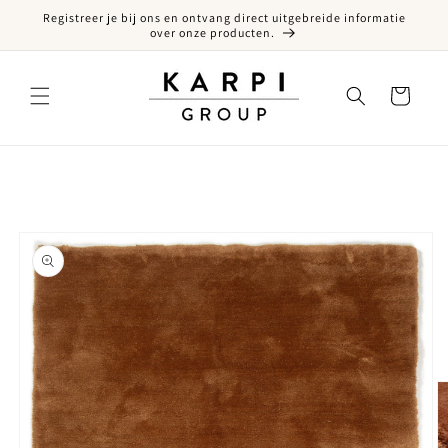
Registreer je bij ons en ontvang direct uitgebreide informatie
een naar de content
over onze producten.
Winkelwagen
ct naar productinformatie