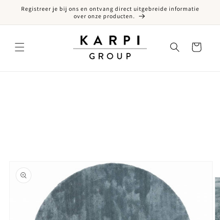
Registreer je bij ons en ontvang direct uitgebreide informatie
een naar de content
over onze producten.
Winkelwagen
ct naar productinformatie