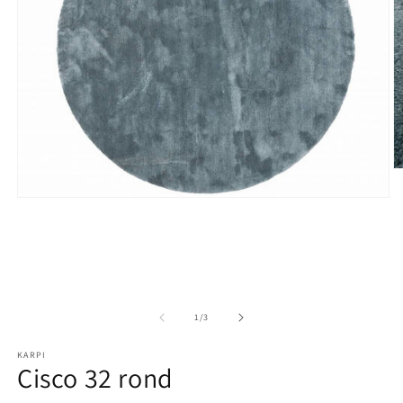
M
Media 1 openen in modaal
1
/
van
3
KARPI
Cisco 32 rond