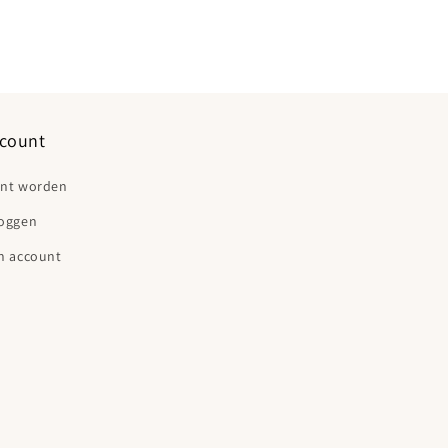
count
ant worden
loggen
n account