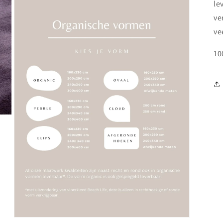
le
ve
ve
10
Media 3 openen in modaal