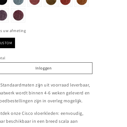
Kies uw afmeting
es uw afmeting
CUSTOM
tal
Inloggen
Inloggen
 Standaardmaten zijn uit voorraad leverbaar,
atwerk wordt binnen 4-6 weken geleverd en
oedbestellingen zijn in overleg mogelijk.
tdek onze Cisco vloerkleden: eenvoudig,
ar beschikbaar in een breed scala aan