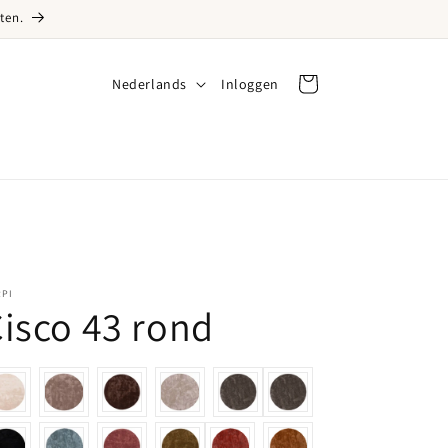
ten.
Taal
Nederlands
Inloggen
Inloggen
Winkelwagen
RPI
isco 43 rond