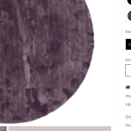
Ki
Aan
🚚
ma
sp
On
ma