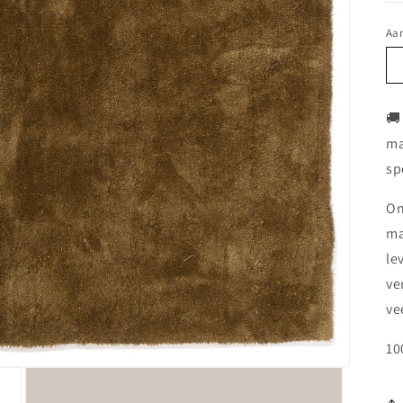
Aan
🚚
ma
sp
On
ma
le
ve
ve
10