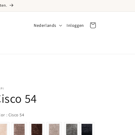
ten.
Taal
Nederlands
Inloggen
Inloggen
Winkelwagen
RPI
isco 54
Color
lor
:
Cisco 54