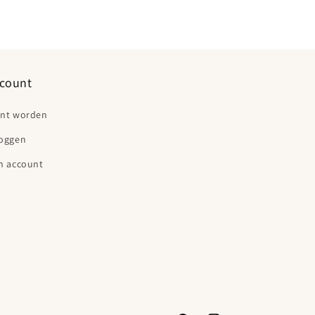
count
ant worden
loggen
n account