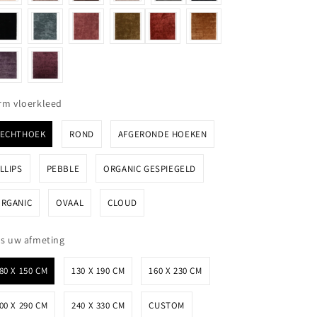
Vorm vloerkleed
rm vloerkleed
RECHTHOEK
ROND
AFGERONDE HOEKEN
LLIPS
PEBBLE
ORGANIC GESPIEGELD
RGANIC
OVAAL
CLOUD
Kies uw afmeting
es uw afmeting
80 X 150 CM
130 X 190 CM
160 X 230 CM
00 X 290 CM
240 X 330 CM
CUSTOM