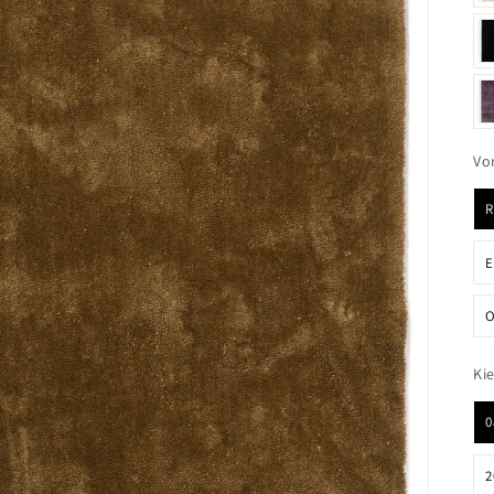
Vo
E
O
Ki
0
2