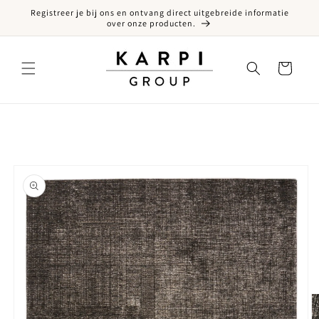
Registreer je bij ons en ontvang direct uitgebreide informatie
een naar de content
over onze producten.
Winkelwagen
ct naar productinformatie