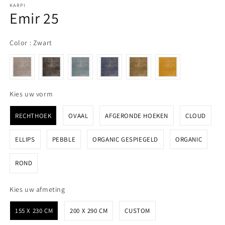
KARPI
Emir 25
Color
Color
:
Zwart
Kies uw vorm
Kies uw vorm
RECHTHOEK
OVAAL
AFGERONDE HOEKEN
CLOUD
ELLIPS
PEBBLE
ORGANIC GESPIEGELD
ORGANIC
ROND
Kies uw afmeting
Kies uw afmeting
155 X 230 CM
200 X 290 CM
CUSTOM