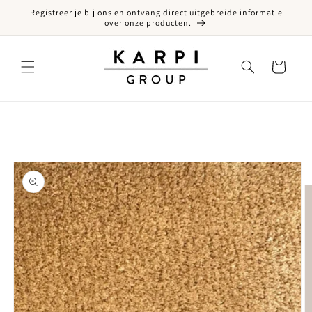
Registreer je bij ons en ontvang direct uitgebreide informatie
een naar de content
over onze producten.
Winkelwagen
ct naar productinformatie