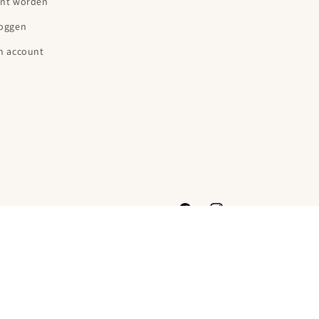
ant worden
loggen
n account
Facebook
Instagram