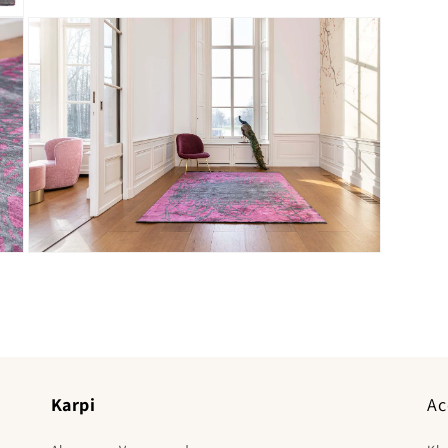
Media 5 openen in modaal
Karpi
Ac