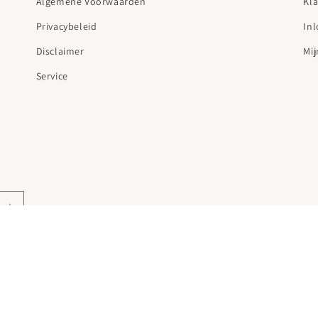
Algemene Voorwaarden
Kl
Privacybeleid
In
Disclaimer
Mij
Service
© 2026,
Karpi B.V.
Powered by Shopify