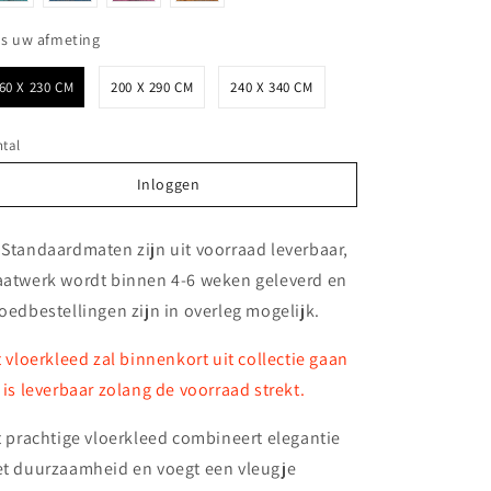
Kies uw afmeting
es uw afmeting
60 X 230 CM
200 X 290 CM
240 X 340 CM
tal
Inloggen
Inloggen
 Standaardmaten zijn uit voorraad leverbaar,
atwerk wordt binnen 4-6 weken geleverd en
oedbestellingen zijn in overleg mogelijk.
t vloerkleed zal binnenkort uit collectie gaan
 is leverbaar zolang de voorraad strekt.
t prachtige vloerkleed combineert elegantie
t duurzaamheid en voegt een vleugje