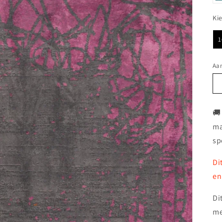
Ki
1
Aan
🚚
ma
sp
Di
en
Di
me