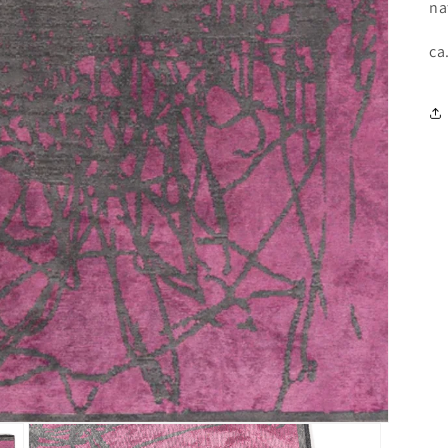
na
ca