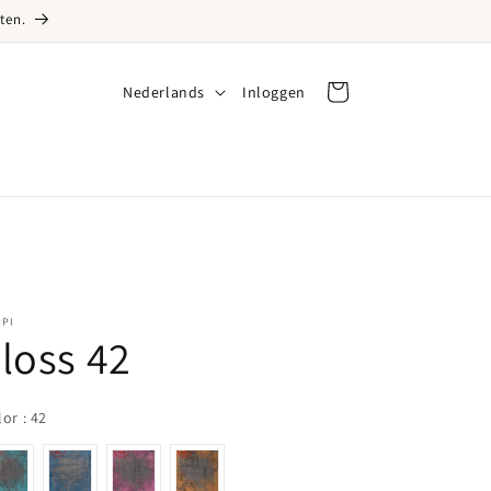
ten.
Taal
Nederlands
Inloggen
Inloggen
Winkelwagen
RPI
loss 42
Color
lor
:
42