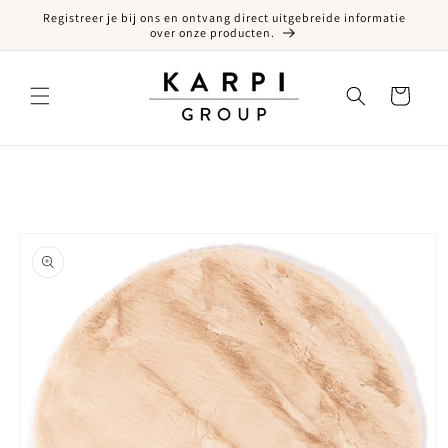
Registreer je bij ons en ontvang direct uitgebreide informatie
een naar de content
over onze producten.
Winkelwagen
ct naar productinformatie