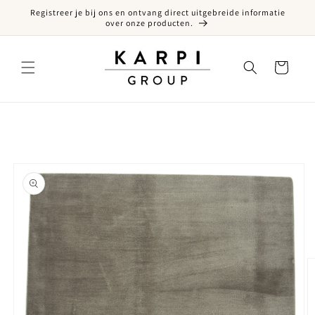
Registreer je bij ons en ontvang direct uitgebreide informatie
een naar de content
over onze producten.
Winkelwagen
ct naar productinformatie