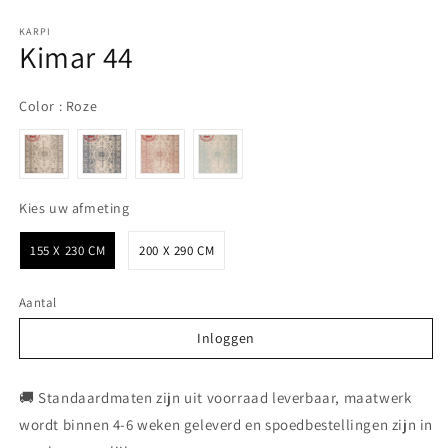
KARPI
Kimar 44
Color
Color
:
Roze
Kies uw afmeting
Kies uw afmeting
155 X 230 CM
200 X 290 CM
Aantal
Inloggen
Inloggen
🚚 Standaardmaten zijn uit voorraad leverbaar, maatwerk
wordt binnen 4-6 weken geleverd en spoedbestellingen zijn in