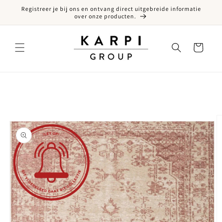
Registreer je bij ons en ontvang direct uitgebreide informatie
een naar de content
over onze producten.
Winkelwagen
ct naar productinformatie