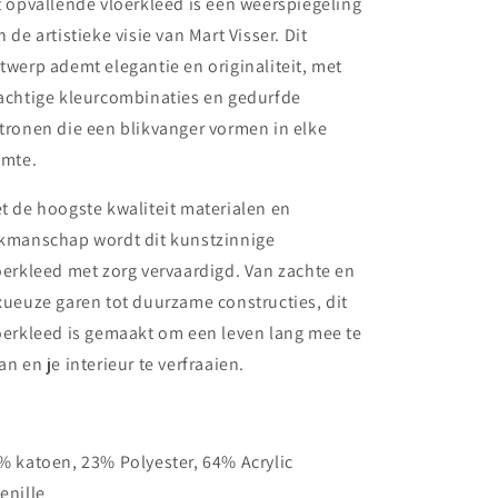
t opvallende vloerkleed is een weerspiegeling
n de artistieke visie van Mart Visser. Dit
twerp ademt elegantie en originaliteit, met
achtige kleurcombinaties en gedurfde
tronen die een blikvanger vormen in elke
imte.
t de hoogste kwaliteit materialen en
kmanschap wordt dit kunstzinnige
oerkleed met zorg vervaardigd. Van zachte en
xueuze garen tot duurzame constructies, dit
oerkleed is gemaakt om een leven lang mee te
an en je interieur te verfraaien.
% katoen, 23% Polyester, 64% Acrylic
enille