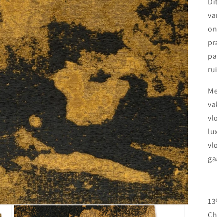
Di
va
on
pr
pa
ru
Me
va
vl
lu
vl
ga
13
Ch