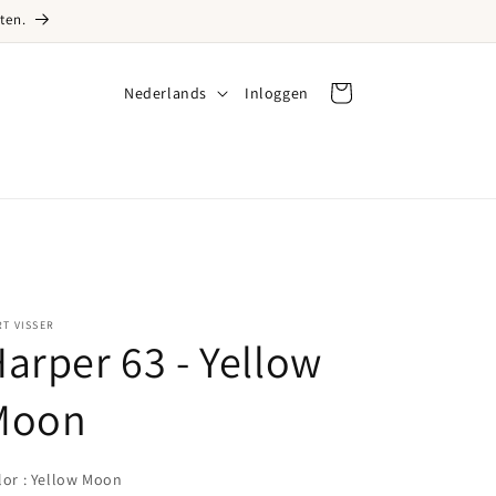
ten.
Taal
Nederlands
Inloggen
Inloggen
Winkelwagen
T VISSER
arper 63 - Yellow
Moon
Color
lor
:
Yellow Moon