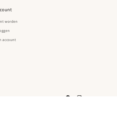
count
ant worden
loggen
n account
Facebook
Instagram