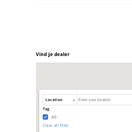
Media 2 openen in modaal
Vind je dealer
Autocomplete
Location
Tag
All
Clear all filter