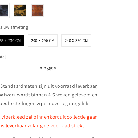
Kies uw afmeting
es uw afmeting
55 X 230 CM
200 X 290 CM
240 X 330 CM
tal
Inloggen
Inloggen
 Standaardmaten zijn uit voorraad leverbaar,
atwerk wordt binnen 4-6 weken geleverd en
oedbestellingen zijn in overleg mogelijk.
t vloerkleed zal binnenkort uit collectie gaan
 is leverbaar zolang de voorraad strekt.