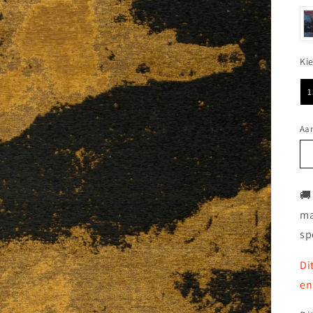
Ki
1
Aan
🚚
ma
sp
Di
en