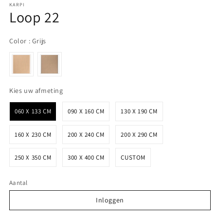
KARPI
Loop 22
Color
Color
:
Grijs
Kies uw afmeting
Kies uw afmeting
060 X 133 CM
090 X 160 CM
130 X 190 CM
160 X 230 CM
200 X 240 CM
200 X 290 CM
250 X 350 CM
300 X 400 CM
CUSTOM
Aantal
Inloggen
Inloggen