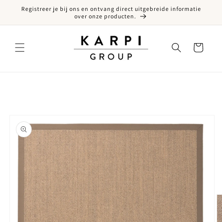
Registreer je bij ons en ontvang direct uitgebreide informatie
een naar de content
over onze producten.
Winkelwagen
ct naar productinformatie