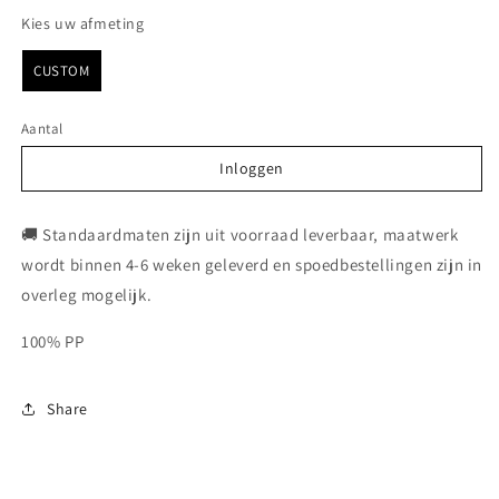
Kies uw afmeting
Kies uw afmeting
CUSTOM
Aantal
Inloggen
Inloggen
🚚 Standaardmaten zijn uit voorraad leverbaar, maatwerk
wordt binnen 4-6 weken geleverd en spoedbestellingen zijn in
overleg mogelijk.
100% PP
Share