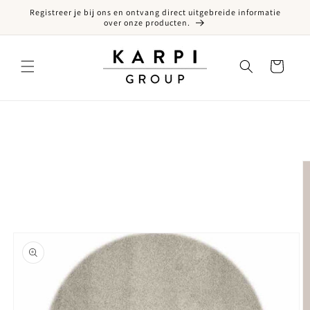
Registreer je bij ons en ontvang direct uitgebreide informatie
een naar de content
over onze producten.
Winkelwagen
ct naar productinformatie