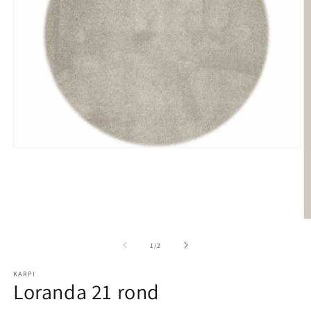
Media 1 openen in modaal
M
1
/
van
2
KARPI
Loranda 21 rond