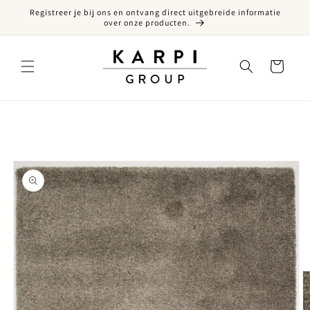
Registreer je bij ons en ontvang direct uitgebreide informatie
een naar de content
over onze producten.
Winkelwagen
ct naar productinformatie