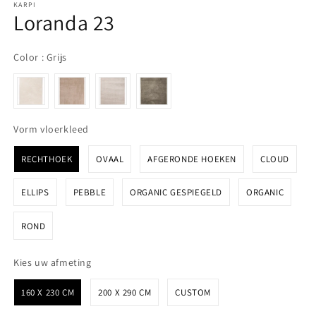
KARPI
Loranda 23
Color
Color
:
Grijs
Vorm vloerkleed
Vorm vloerkleed
RECHTHOEK
OVAAL
AFGERONDE HOEKEN
CLOUD
ELLIPS
PEBBLE
ORGANIC GESPIEGELD
ORGANIC
ROND
Kies uw afmeting
Kies uw afmeting
160 X 230 CM
200 X 290 CM
CUSTOM