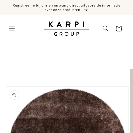
Registreer je bij ons en ontvang direct uitgebreide informatie
een naar de content
over onze producten.
Winkelwagen
ct naar productinformatie