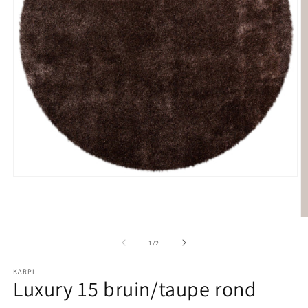
Media 1 openen in modaal
M
1
/
van
2
KARPI
Luxury 15 bruin/taupe rond