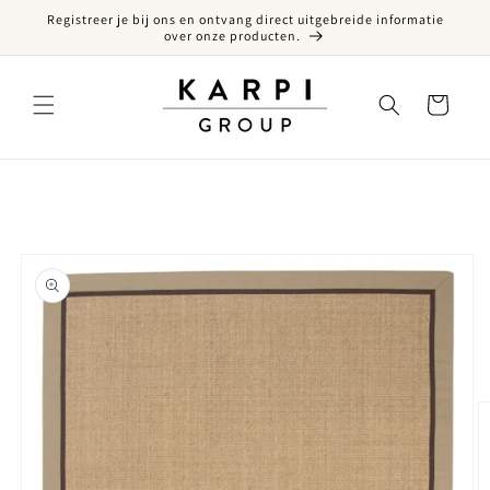
Registreer je bij ons en ontvang direct uitgebreide informatie
een naar de content
over onze producten.
Winkelwagen
ct naar productinformatie