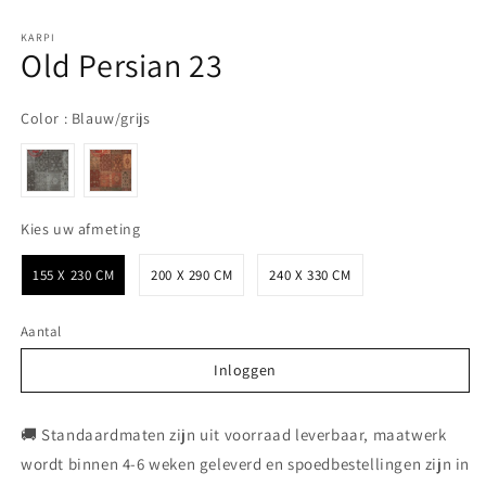
KARPI
Old Persian 23
Color
Color
:
Blauw/grijs
Kies uw afmeting
Kies uw afmeting
155 X 230 CM
200 X 290 CM
240 X 330 CM
Aantal
Inloggen
Inloggen
🚚 Standaardmaten zijn uit voorraad leverbaar, maatwerk
wordt binnen 4-6 weken geleverd en spoedbestellingen zijn in