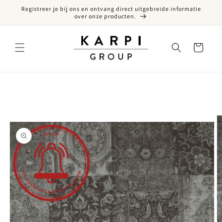
Registreer je bij ons en ontvang direct uitgebreide informatie
een naar de content
over onze producten.
Winkelwagen
ct naar productinformatie