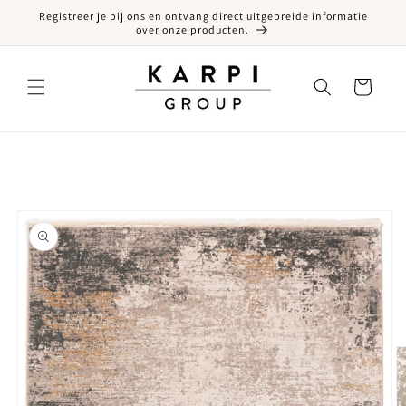
Registreer je bij ons en ontvang direct uitgebreide informatie
een naar de content
over onze producten.
Winkelwagen
ct naar productinformatie