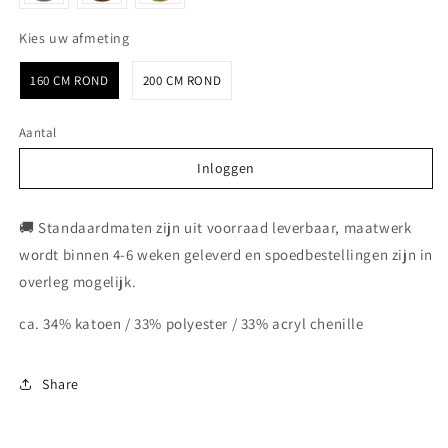
Kies uw afmeting
Kies uw afmeting
160 CM ROND
200 CM ROND
Aantal
Inloggen
Inloggen
🚚 Standaardmaten zijn uit voorraad leverbaar, maatwerk
wordt binnen 4-6 weken geleverd en spoedbestellingen zijn in
overleg mogelijk.
ca. 34% katoen / 33% polyester / 33% acryl chenille
Share