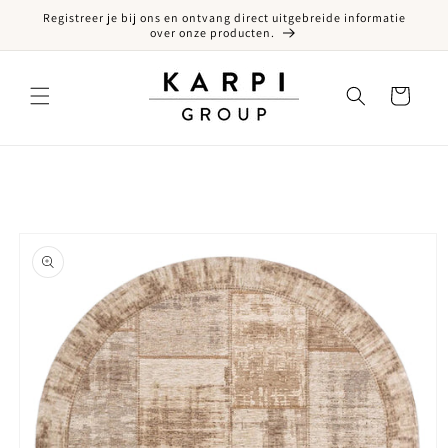
Registreer je bij ons en ontvang direct uitgebreide informatie
een naar de content
over onze producten.
Winkelwagen
ct naar productinformatie