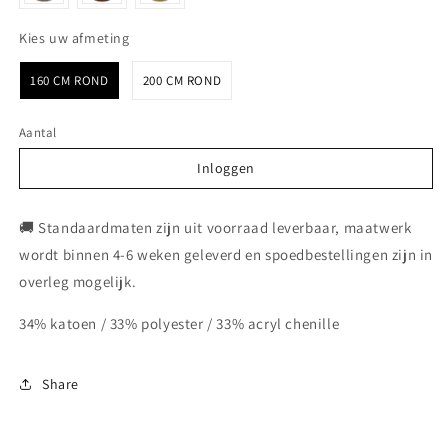
Kies uw afmeting
Kies uw afmeting
160 CM ROND
200 CM ROND
Aantal
Inloggen
Inloggen
🚚 Standaardmaten zijn uit voorraad leverbaar, maatwerk
wordt binnen 4-6 weken geleverd en spoedbestellingen zijn in
overleg mogelijk.
34% katoen / 33% polyester / 33% acryl chenille
Share