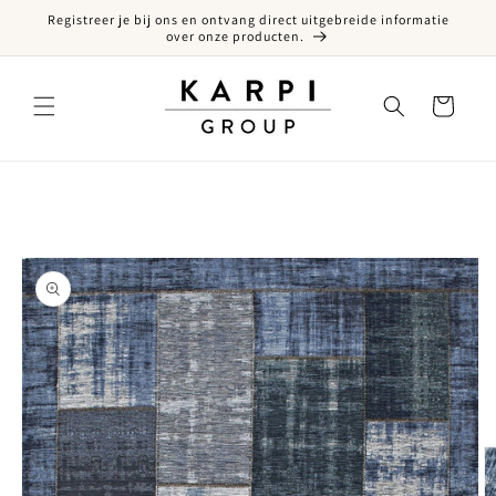
Registreer je bij ons en ontvang direct uitgebreide informatie
een naar de content
over onze producten.
Winkelwagen
ct naar productinformatie