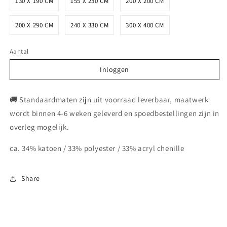
130 X 190 CM
155 X 230 CM
200 X 200 CM
200 X 290 CM
240 X 330 CM
300 X 400 CM
Aantal
Inloggen
Inloggen
🚚 Standaardmaten zijn uit voorraad leverbaar, maatwerk
wordt binnen 4-6 weken geleverd en spoedbestellingen zijn in
overleg mogelijk.
ca. 34% katoen / 33% polyester / 33% acryl chenille
Share