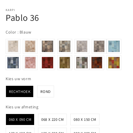
KARPI
Pablo 36
Color
Color
:
Blauw
Kies uw vorm
Kies uw vorm
RECHTHOEK
ROND
Kies uw afmeting
Kies uw afmeting
060 X 090 CM
068 X 220 CM
080 X 150 CM