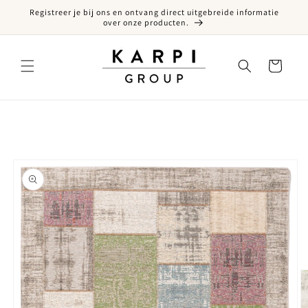
Registreer je bij ons en ontvang direct uitgebreide informatie
een naar de content
over onze producten.
Winkelwagen
ct naar productinformatie