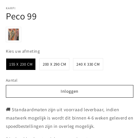
KARPI
Peco 99
Kies uw afmeting
Kies uw afmeting
155 X 230 CM
200 X 290 CM
240 X 330 CM
Aantal
Inloggen
Inloggen
🚚 Standaardmaten zijn uit voorraad leverbaar, indien
maatwerk mogelijk is wordt dit binnen 4-6 weken geleverd en
spoedbestellingen zijn in overleg mogelijk.