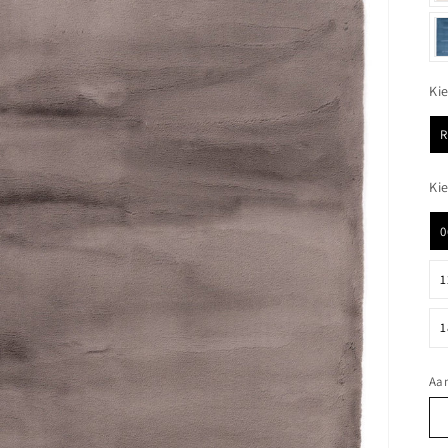
Ki
Ki
0
1
1
Aan