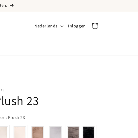
ten.
Taal
Nederlands
Inloggen
Inloggen
Winkelwagen
RPI
lush 23
color
lor
:
Plush 23