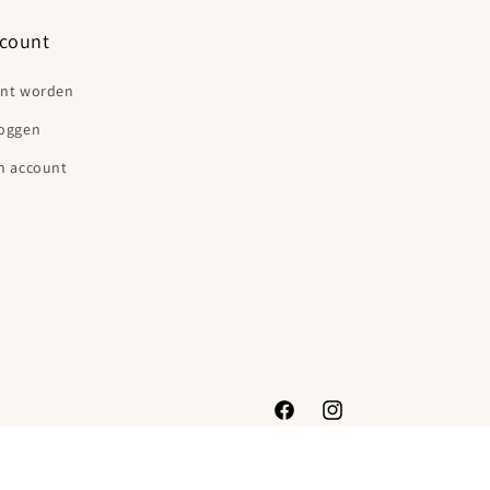
count
ant worden
loggen
n account
Facebook
Instagram