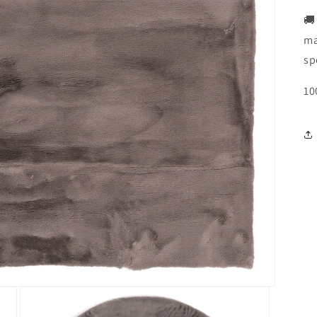
🚚
ma
sp
10