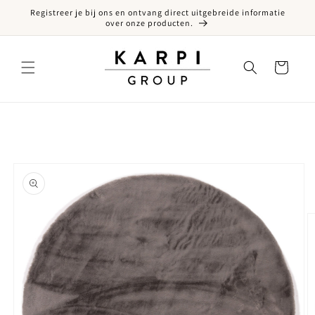
Registreer je bij ons en ontvang direct uitgebreide informatie
een naar de content
over onze producten.
Winkelwagen
ct naar productinformatie