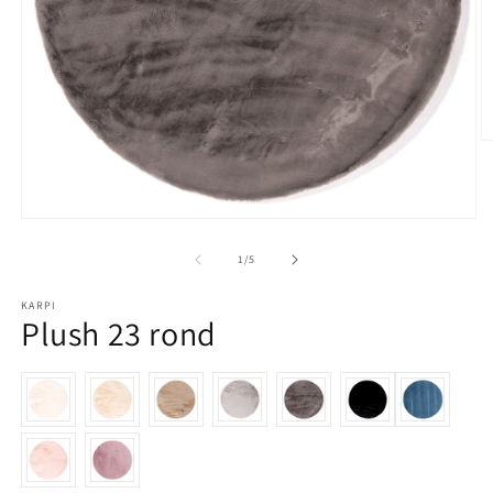
M
Media 1 openen in modaal
1
/
van
5
KARPI
Plush 23 rond