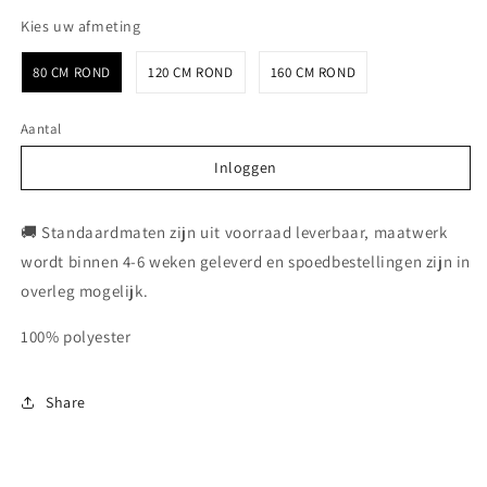
Kies uw afmeting
Kies uw afmeting
80 CM ROND
120 CM ROND
160 CM ROND
Aantal
Inloggen
Inloggen
🚚 Standaardmaten zijn uit voorraad leverbaar, maatwerk
wordt binnen 4-6 weken geleverd en spoedbestellingen zijn in
overleg mogelijk.
100% polyester
Share