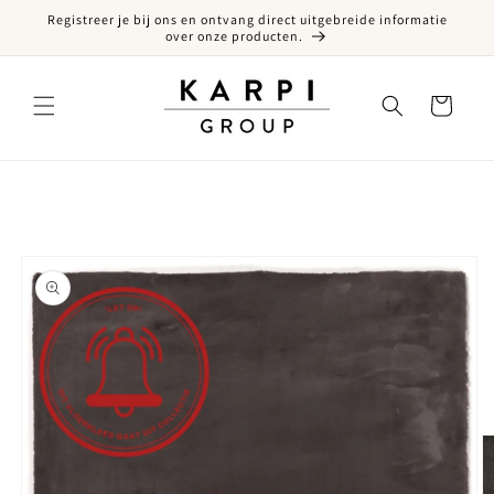
Registreer je bij ons en ontvang direct uitgebreide informatie
een naar de content
over onze producten.
Winkelwagen
ct naar productinformatie