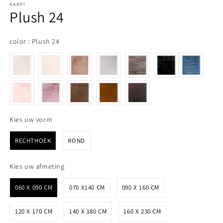
KARPI
Plush 24
color
color
:
Plush 24
Kies uw vorm
Kies uw vorm
RECHTHOEK
ROND
Kies uw afmeting
Kies uw afmeting
060 X 090 CM
070 X140 CM
090 X 160 CM
120 X 170 CM
140 X 180 CM
160 X 230 CM