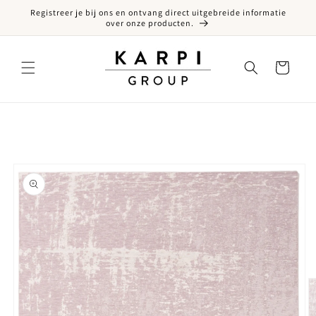
Registreer je bij ons en ontvang direct uitgebreide informatie
een naar de content
over onze producten.
Winkelwagen
ct naar productinformatie