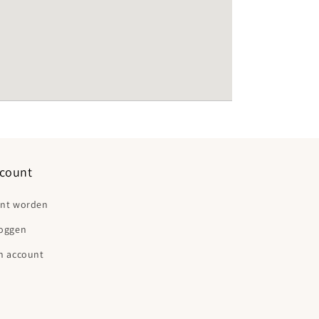
count
ant worden
loggen
n account