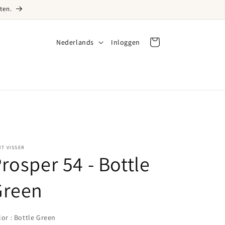
ten.
Taal
Nederlands
Inloggen
Inloggen
Winkelwagen
T VISSER
rosper 54 - Bottle
Green
Color
lor
:
Bottle Green