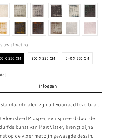
Kies uw afmeting
es uw afmeting
55 X 230 CM
200 X 290 CM
240 X 330 CM
tal
Inloggen
Inloggen
 Standaardmaten zijn uit voorraad leverbaar.
t Vloerkleed Prosper, geïnspireerd door de
durfde kunst van Mart Visser, brengt bijna
nst op de vloer met zijn gewaagde dessin.