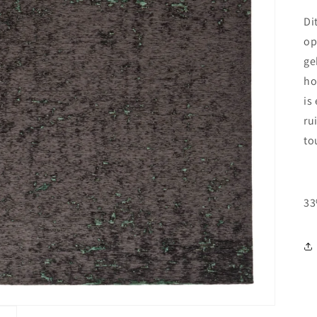
Di
op
ge
ho
is
ru
to
33