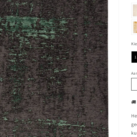
Ki
1
Aan
🚚
He
ge
ku